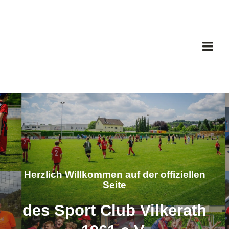
Skip
to
content
Togg
Navi
H
Der
Brei
Herzlich Willkommen auf der offiziellen
Fu
Seite
des Sport Club Vilkerath