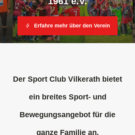
1961 e.V.
Unsere
Erfahre mehr über den Verein
Ko
Der Sport Club Vilkerath bietet
ein breites Sport- und
Bewegungsangebot für die
ganze Familie an.